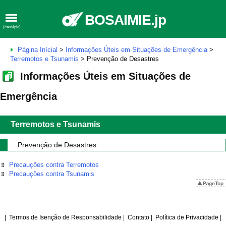
BOSAIMIE.jp
(cardápio)
Página Inícial
>
Informações Úteis em Situações de Emergência
>
Terremotos e Tsunamis
> Prevenção de Desastres
Informações Úteis em Situações de
Emergência
Terremotos e Tsunamis
Prevenção de Desastres
Precauções contra Terremotos
Precauções contra Tsunamis
|
Termos de Isenção de Responsabilidade
|
Contato
|
Política de Privacidade
|