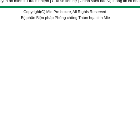
uyên bố miễn trừ trách nhiệm
|
Cửa sổ liên hệ
|
Chính sách bảo vệ thông tin cá nh
Copyright(C) Mie Prefecture, All Rights Reserved.
Bộ phận Biện pháp Phòng chống Thảm họa tỉnh Mie