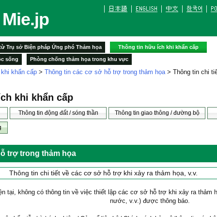
Mie.jp
 từ Trụ sở Biện pháp Ứng phó Thảm họa
Thông tin hữu ích khi khẩn cấp
ộc sống
Phòng chống thảm họa trong khu vực
 khi khẩn cấp
>
Thông tin các cơ sở hỗ trợ trong thảm họa
> Thông tin chi ti
ích khi khẩn cấp
Thông tin động đất / sóng thần
Thông tin giao thông / đường bộ
g
ỗ trợ trong thảm họa
Thông tin chi tiết về các cơ sở hỗ trợ khi xảy ra thảm họa, v.v.
ện tại, không có thông tin về việc thiết lập các cơ sở hỗ trợ khi xảy ra thảm
nước, v.v.) được thông báo.